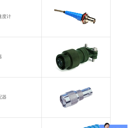
速度计
器
配器