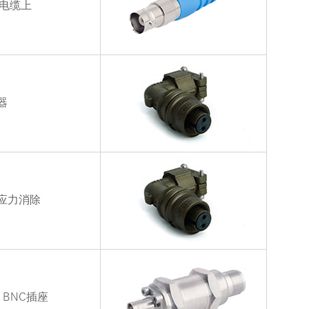
的电缆上
器
带应力消除
 BNC插座